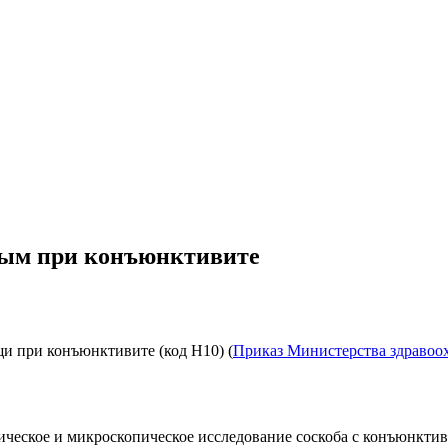
лым при конъюнктивите
 при конъюнктивите (код Н10) (
Приказ Министерства здравоох
гическое и микроскопическое исследование соскоба с конъюнкти