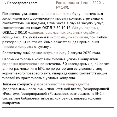
Росгвардии от 1 июня 2020 г.
/ Depositphotos.com
№ 149
).
Положения указанного
типового контракта
будут применяться
заказчиками при формировании проекта контракта, имеющего
соответствующий предмет, в том числе в случае закупки услуг,
соответствующих кодам ОКПД 2 80.10.12 «
Услуги охраны
«,
ОКВЭД 2 80.10 «
Деятельность частных охранных служб
» и
позициям КТРУ, указанным в
информационной карте
, при любом
размере цены контракта. Иные показатели для применения
типового контракта отсутствуют.
Соответствующий приказ
вступил в силу
9 августа 2020 года.
Напомним, типовые контракты, типовые условия контрактов
подлежат применению
по истечении 30 календарных дней после
дня их размещения в ЕИС, но не ранее дня вступления в силу
нормативного правового акта, утверждающего соответствующие
типовой контракт, типовые условия контракта.
Типовые контракты
разрабатываются и утверждаются
федеральными органами исполнительной власти, Госкорпорацией
«Росатом», Госкорпорацией «Роскосмос», размещаются в ЕИС и
составляют библиотеку типовых контрактов, типовых условий
контрактов.