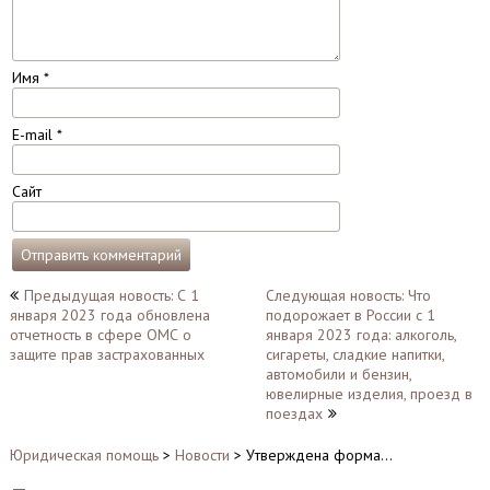
Имя
*
E-mail
*
Сайт
Навигация
Предыдущая новость: С 1
Следующая новость: Что
января 2023 года обновлена
подорожает в России с 1
по
отчетность в сфере ОМС о
января 2023 года: алкоголь,
записям
защите прав застрахованных
сигареты, сладкие напитки,
автомобили и бензин,
ювелирные изделия, проезд в
поездах
Юридическая помощь
>
Новости
>
Утверждена форма…