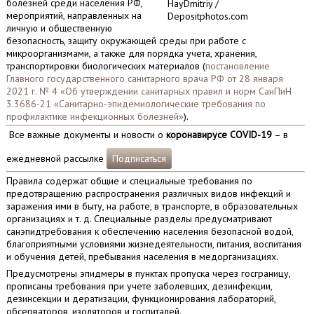
болезней среди населения РФ,
HayDmitriy /
мероприятий, направленных на
Depositphotos.com
личную и общественную
безопасность, защиту окружающей среды при работе с
микроорганизмами, а также для порядка учета, хранения,
транспортировки биологических материалов (
постановление
Главного государственного санитарного врача РФ от 28 января
2021 г. № 4 «Об утверждении санитарных правил и норм СанПиН
3.3686-21 «Санитарно-эпидемиологические требования по
профилактике инфекционных болезней»
).
Все важные документы и новости о
коронавирусе COVID-19
– в
ежедневной рассылке
Подписаться
Правила содержат общие и специальные требования по
предотвращению распространения различных видов инфекций и
заражения ими в быту, на работе, в транспорте, в образовательных
организациях и т. д. Специальные разделы предусматривают
санэпидтребования к обеспечению населения безопасной водой,
благоприятными условиями жизнедеятельности, питания, воспитания
и обучения детей, пребывания населения в медорганизациях.
Предусмотрены эпидмеры в пунктах пропуска через госграницу,
прописаны требования при учете заболевших, дезинфекции,
дезинсекции и дератизации, функционирования лабораторий,
обсерваторов, изоляторов и госпиталей.