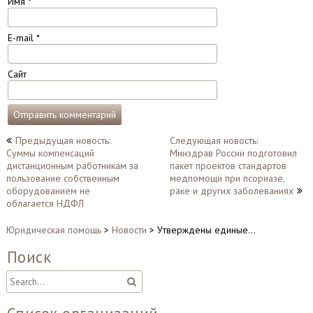
Имя
*
E-mail
*
Сайт
Навигация
Предыдущая новость:
Следующая новость:
Суммы компенсаций
Минздрав России подготовил
по
дистанционным работникам за
пакет проектов стандартов
записям
пользование собственным
медпомощи при псориазе,
оборудованием не
раке и других заболеваниях
облагается НДФЛ
Юридическая помощь
>
Новости
>
Утверждены единые…
Поиск