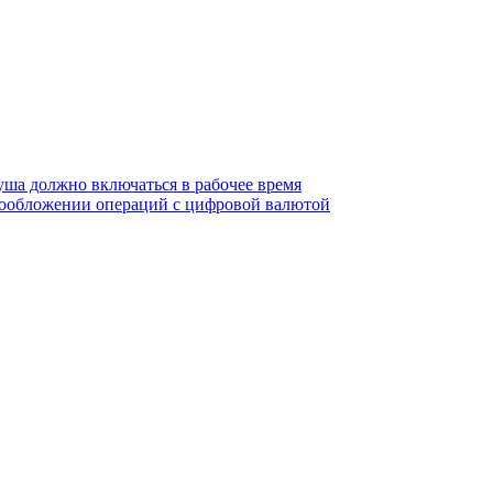
уша должно включаться в рабочее время
гообложении операций с цифровой валютой