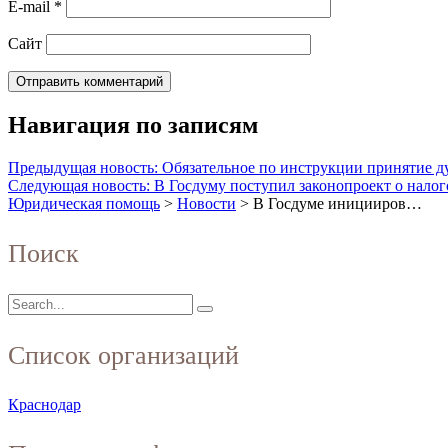
E-mail
*
Сайт
Навигация по записям
Предыдущая новость: Обязательное по инструкции принятие д
Следующая новость: В Госдуму поступил законопроект о нало
Юридическая помощь
>
Новости
>
В Госдуме иницииров…
Поиск
Список организаций
Краснодар