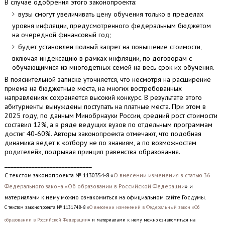
В случае одобрения этого законопроекта:
вузы смогут увеличивать цену обучения только в пределах
уровня инфляции, предусмотренного федеральным бюджетом
на очередной финансовый год;
будет установлен полный запрет на повышение стоимости,
включая индексацию в рамках инфляции, по договорам с
обучающимися из многодетных семей на весь срок их обучения.
В пояснительной записке уточняется, что несмотря на расширение
приема на бюджетные места, на многих востребованных
направлениях сохраняется высокий конкурс. В результате этого
абитуриенты вынуждены поступать на платные места. При этом в
2025 году, по данным Минобрнауки России, средний рост стоимости
составил 12%, а в ряде ведущих вузов по отдельным программам
достиг 40-60%. Авторы законопроекта отмечают, что подобная
динамика ведет к «отбору не по знаниям, а по возможностям
родителей», подрывая принцип равенства образования.
_____________________________
С текстом законопроекта № 1130354-8 «
О внесении изменения в статью 36
Федерального закона «Об образовании в Российской Федерации
» и
материалами к нему можно ознакомиться на официальном сайте Госдумы.
С текстом законопроекта № 1131748-8 «
О внесении изменений в Федеральный закон «Об
образовании в Российской Федерации
» и материалами к нему можно ознакомиться на