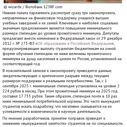
© wizardx / Фотобанк 123RF.com
Нижняя палата парламента рассмотрит сразу три законопроекта,
направленных на финансовую поддержку учащихся высших
учебных заведений и их семей. Ключевым и наиболее социально
значимым предложением является повышение минимального
размера стипендии до уровня прожиточного минимума. Депутаты
предлагают внести изменения в Федеральный закон от 29 декабря
2012 г. № 273-ФЗ «
Об образовании в Российской Федерации
«,
предусматривающие выплату студентам-бюджетникам на очной
форме обучения стипендию не ниже величины прожиточного
минимума на душу населения в целом по России, установленной на
соответствующий год.
В пояснительной записке к законопроекту приводятся данные,
свидетельствующие о критическом разрыве между текущим
размером поддержки и реальными потребностями. Так, с 1
сентября 2025 г. минимальная стипендия установлена на уровне 2
224 рубля в месяц. При этом прожиточный минимум на 2025 год
составил 17 733 рубля. Таким образом, стипендия почти в 10 раз
ниже минимальной потребительской корзины. Это часто вынуждает
студентов искать подработку, что негативно сказывается на их
успеваемости и вовлеченности в научную деятельность.
По мнению разработчиков, принятие поправок приведет к
снижению «вынужденной занятости» студентов не по специальности,