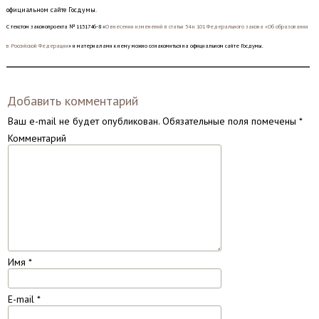
официальном сайте Госдумы.
С текстом законопроекта № 1131746-8 «
О внесении изменений в статьи 54 и 101 Федерального закона «Об образовании
в Российской Федерации
» и материалами к нему можно ознакомиться на официальном сайте Госдумы.
Добавить комментарий
Ваш e-mail не будет опубликован.
Обязательные поля помечены
*
Комментарий
Имя
*
E-mail
*