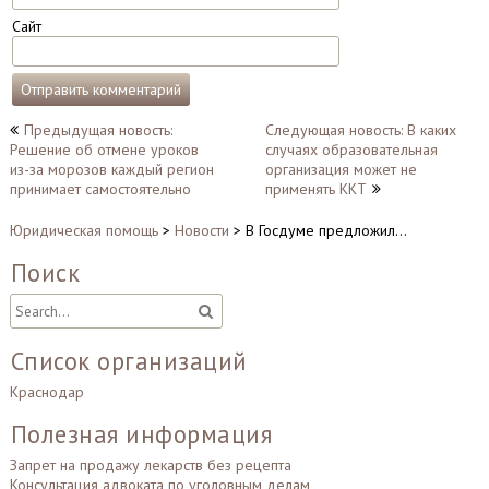
Сайт
Навигация
Предыдущая новость:
Следующая новость: В каких
Решение об отмене уроков
случаях образовательная
по
из-за морозов каждый регион
организация может не
записям
принимает самостоятельно
применять ККТ
Юридическая помощь
>
Новости
>
В Госдуме предложил…
Поиск
Список организаций
Краснодар
Полезная информация
Запрет на продажу лекарств без рецепта
Консультация адвоката по уголовным делам