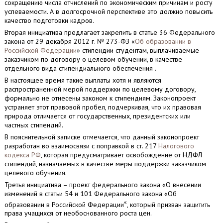
сокращению числа отчислений по экономическим причинам и росту
успеваемости. А в долгосрочной перспективе это должно повысить
качество подготовки кадров.
Вторая инициатива предлагает закрепить в статье 36 Федерального
закона от 29 декабря 2012 г. № 273-ФЗ «
Об образовании в
Российской Федерации
» стипендии студентам, выплачиваемые
заказчиком по договору о целевом обучении, в качестве
отдельного вида стипендиального обеспечения .
В настоящее время такие выплаты хотя и являются
распространенной мерой поддержки по целевому договору,
формально не отнесены законом к стипендиям. Законопроект
устраняет этот правовой пробел, подчеркивая, что их правовая
природа отличается от государственных, президентских или
частных стипендий.
В пояснительной записке отмечается, что данный законопроект
разработан во взаимосвязи с поправкой в ст. 217
Налогового
кодекса РФ
, которая предусматривает освобождение от НДФЛ
стипендий, назначаемых в качестве меры поддержки заказчиком
целевого обучения.
Третья инициатива – проект федерального закона «О внесении
изменений в статьи 54 и 101 Федерального закона «Об
«
образовании в Российской Федерации
, который призван защитить
права учащихся от необоснованного роста цен.