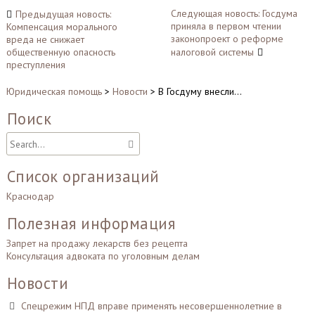
Навигация
Следующая новость: Госдума
Предыдущая новость:
приняла в первом чтении
Компенсация морального
по
законопроект о реформе
вреда не снижает
записям
общественную опасность
налоговой системы
преступления
Юридическая помощь
>
Новости
>
В Госдуму внесли…
Поиск
Список организаций
Краснодар
Полезная информация
Запрет на продажу лекарств без рецепта
Консультация адвоката по уголовным делам
Новости
Спецрежим НПД вправе применять несовершеннолетние в