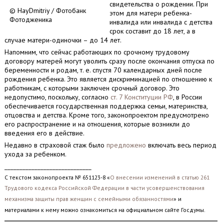
свидетельства о рождении. При
© HayDmitriy / Фотобанк
этом для матери ребенка-
Фотодженика
инвалида или инвалида с детства
срок составит до 18 лет, а в
случае матери-одиночки – до 14 лет.
Напомним, что сейчас работающих по срочному трудовому
договору матерей могут уволить сразу после окончания отпуска по
беременности и родам, т. е. спустя 70 календарных дней после
рождения ребенка. Это является дискриминацией по отношению к
работникам, с которыми заключен срочный договор. Это
недопустимо, поскольку, согласно
ст. 7 Конституции РФ
, в России
обеспечивается государственная поддержка семьи, материнства,
отцовства и детства. Кроме того, законопроектом предусмотрено
его распространение и на отношения, которые возникли до
введения его в действие.
Недавно в страховой стаж было
предложено
включать весь период
ухода за ребенком.
_____________________________
С текстом законопроекта № 651123-8 «
О внесении изменений в статью 261
Трудового кодекса Российской Федерации в части усовершенствования
механизма защиты прав женщин с семейными обязанностями
» и
материалами к нему можно ознакомиться на официальном сайте Госдумы.