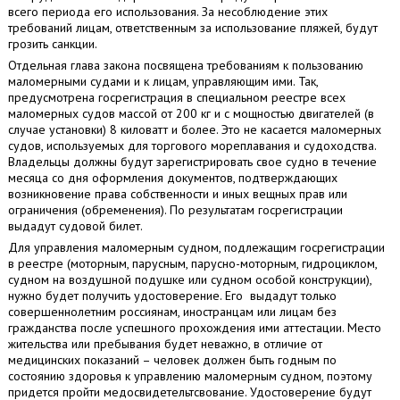
всего периода его использования. За несоблюдение этих
требований лицам, ответственным за использование пляжей, будут
грозить санкции.
Отдельная глава закона посвящена требованиям к пользованию
маломерными судами и к лицам, управляющим ими. Так,
предусмотрена госрегистрация в специальном реестре всех
маломерных судов массой от 200 кг и с мощностью двигателей (в
случае установки) 8 киловатт и более. Это не касается маломерных
судов, используемых для торгового мореплавания и судоходства.
Владельцы должны будут зарегистрировать свое судно в течение
месяца со дня оформления документов, подтверждающих
возникновение права собственности и иных вещных прав или
ограничения (обременения). По результатам госрегистрации
выдадут судовой билет.
Для управления маломерным судном, подлежащим госрегистрации
в реестре (моторным, парусным, парусно-моторным, гидроциклом,
судном на воздушной подушке или судном особой конструкции),
нужно будет получить удостоверение. Его выдадут только
совершеннолетним россиянам, иностранцам или лицам без
гражданства после успешного прохождения ими аттестации. Место
жительства или пребывания будет неважно, в отличие от
медицинских показаний – человек должен быть годным по
состоянию здоровья к управлению маломерным судном, поэтому
придется пройти медосвидетельтсвование. Удостоверение будут