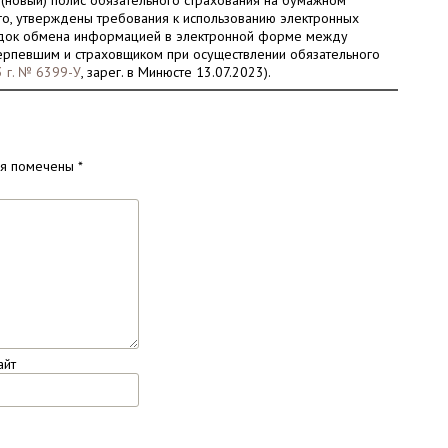
новый) полис обязательного страхования на бумажном
го, утверждены требования к использованию электронных
ядок обмена информацией в электронной форме между
терпевшим и страховщиком при осуществлении обязательного
3 г. № 6399-У
, зарег. в Минюсте 13.07.2023).
ля помечены
*
айт