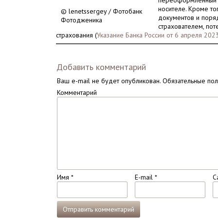
переоформленный (
носителе. Кроме то
© lenetssergey / Фотобанк
документов и пор
Фотодженика
страхователем, по
страхования (
Указание Банка России от 6 апреля 202
Добавить комментарий
Ваш e-mail не будет опубликован.
Обязательные по
Комментарий
Имя
*
E-mail
*
С