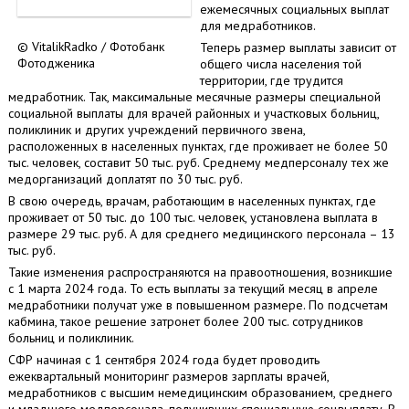
ежемесячных социальных выплат
для медработников.
© VitalikRadko / Фотобанк
Теперь размер выплаты зависит от
Фотодженика
общего числа населения той
территории, где трудится
медработник. Так, максимальные месячные размеры специальной
социальной выплаты для врачей районных и участковых больниц,
поликлиник и других учреждений первичного звена,
расположенных в населенных пунктах, где проживает не более 50
тыс. человек, составит 50 тыс. руб. Среднему медперсоналу тех же
медорганизаций доплатят по 30 тыс. руб.
В свою очередь, врачам, работающим в населенных пунктах, где
проживает от 50 тыс. до 100 тыс. человек, установлена выплата в
размере 29 тыс. руб. А для среднего медицинского персонала – 13
тыс. руб.
Такие изменения распространяются на правоотношения, возникшие
с 1 марта 2024 года. То есть выплаты за текущий месяц в апреле
медработники получат уже в повышенном размере. По подсчетам
кабмина, такое решение затронет более 200 тыс. сотрудников
больниц и поликлиник.
СФР начиная с 1 сентября 2024 года будет проводить
ежеквартальный мониторинг размеров зарплаты врачей,
медработников с высшим немедицинским образованием, среднего