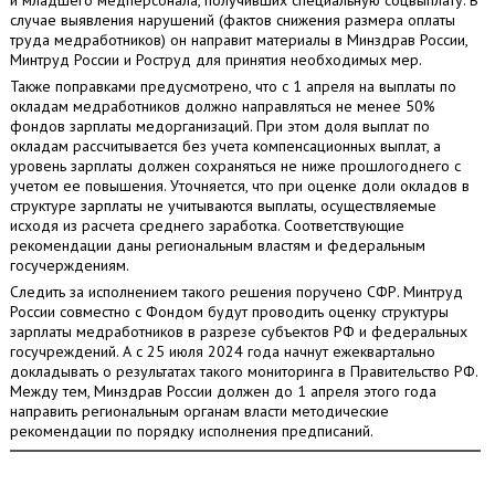
и младшего медперсонала, получивших специальную соцвыплату. В
случае выявления нарушений (фактов снижения размера оплаты
труда медработников) он направит материалы в Минздрав России,
Минтруд России и Роструд для принятия необходимых мер.
Также поправками предусмотрено, что с 1 апреля на выплаты по
окладам медработников должно направляться не менее 50%
фондов зарплаты медорганизаций. При этом доля выплат по
окладам рассчитывается без учета компенсационных выплат, а
уровень зарплаты должен сохраняться не ниже прошлогоднего с
учетом ее повышения. Уточняется, что при оценке доли окладов в
структуре зарплаты не учитываются выплаты, осуществляемые
исходя из расчета среднего заработка. Соответствующие
рекомендации даны региональным властям и федеральным
госучерждениям.
Следить за исполнением такого решения поручено СФР. Минтруд
России совместно с Фондом будут проводить оценку структуры
зарплаты медработников в разрезе субъектов РФ и федеральных
госучреждений. А с 25 июля 2024 года начнут ежеквартально
докладывать о результатах такого мониторинга в Правительство РФ.
Между тем, Минздрав России должен до 1 апреля этого года
направить региональным органам власти методические
рекомендации по порядку исполнения предписаний.