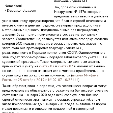
положений учета БСО.
Nomadsoul1
Так, проектом изменений в
/ Depositphotos.com
Инструкцию № 157н, которые
предполагается ввести в действие
уже в этом году, предусмотрено, что бланки строгой отчетности, а
вместе с ними и ценные подарки, сувенирная продукция, иные
материальные ценности, предназначенные для награждения/
дарения будут прямо поименованы в составе материальных
запасов. Соответственно, планируется исключить оговорку, согласно
которой БСО нельзя учитывать в составе прочих матзапасов – с
этого года она противоречит подходу к учету БСО,
реализованному в Порядке применения КОСГУ. Одновременно с
этим будет скорректирован и порядок забалансового учета БСО и
сувенирной продукции. Такие материальные ценности должны
приниматься к учету на
счетах 03
и
счетах 07
в момент их выдачи
со склада ответственным лицам или с момента приобретения – в
случае, когда на склад они не принимаются (
письмо Минфина
России от 25 октября 2019 г. № 02-07-10/82444
).
Таким образом, вполне вероятно, что готовящиеся поправки могут
предусматривать обязательное отражение на балансовом учете по
состоянию на 1 января 2020 года всей совокупности бланков
строгой отчетности, хранящихся на складах учреждений, в том
числе приобретенных до 1 января 2019 года. Аналогичная норма
может появиться и в отношении подарочной и сувенирной