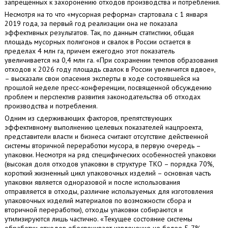
запрещенных к захоронению отходов производства и потребления.
Несмотря на то что «мусорная реформа» стартовала с 1 января
2019 года, за первый год реализации она не показала
эффективных результатов. Так, по данным статистики, общая
площадь мусорных полигонов и свалок в России остается в
пределах 4 млн га, причем ежегодно этот показатель
увеличивается на 0,4 млн га. «При сохранении темпов образования
отходов к 2026 году площадь свалок в России увеличится вдвое»,
– высказали свои опасения эксперты в ходе состоявшейся на
прошлой неделе пресс-конференции, посвященной обсуждению
проблем и перспектив развития законодательства об отходах
производства и потребления.
Одним из сдерживающих факторов, препятствующих
эффективному выполнению целевых показателей нацпроекта,
представители власти и бизнеса считают отсутствие действенной
системы вторичной переработки мусора, в первую очередь –
упаковки. Несмотря на ряд специфических особенностей упаковки
(высокая доля отходов упаковки в структуре ТКО – порядка 70%,
короткий жизненный цикл упаковочных изделий – основная часть
упаковки является одноразовой и после использования
отправляется в отходы, различие используемых для изготовления
упаковочных изделий материалов по возможности сбора и
вторичной переработки), отходы упаковки собираются и
утилизируются лишь частично. «Текущее состояние системы