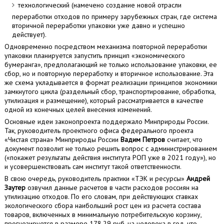
технологический (намечено создание новой отрасли
переработки отходов по примеру зарубежных стран, где система
вторичной переработки упаковки уже давно и успешно
действует).
Одновременно посредством механизма повторной переработки
упаковки планируется запустить принцип «экономического
бумеранга», предполагающий не только использование упаковки, ее
сбор, но и повторную переработку и вторичное использование. Эта
же схема укладывается в формат реализации принципов экономики
замкнутого цикла (раздельный сбор, транспортирование, обработка,
утилизация и размещение), который рассматривается в качестве
одной из конечных целей внесения изменений.
Основные идеи законопроекта поддержало Минприроды России.
Так, руководитель проектного офиса федерального проекта
«Чистая страна» Минприроды России
Вадим Петров
считает, что
документ позволит не только решить вопрос с администрированием
(«покажет результаты действия института РОП уже в 2021 году»), но
и усовершенствовать сам институт такой ответственности.
В свою очередь, руководитель практики «ТЭК и ресурсы»
Андрей
Заутер
озвучил данные расчетов в части расходов россиян на
утилизацию отходов. По его словам, при действующих ставках
экологического сбора наибольший рост цен из расчета состава
товаров, включенных в минимальную потребительскую корзину,
прогнозируется в размере 178,29 руб. на человека в год, что