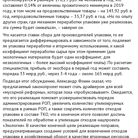
составляет 0,14% от величины прожиточного минимума в 2019
году, в том числе на продовольственные товары – на 143,92 руб. в
год, непродовольственные товары – 35,37 руб. в год. «Но по опыту
других стран, где механизм переработки упаковки уже реализован,
эта сумма будет снижаться», – заверил он.
Что касается ставки сбора для производителей упаковки, то ее
предлагается дифференцировать в зависимости от того, подлежит
ли упаковка переработке и вторичному использованию, и какой
коэффициент переработки сырья при этом применим (для
экологичных материалов будет один коэффициент, для
неэкологичных – более высокий коэффициент платы). По расчетам
специалистов, прибыль от экосбора в первый год может составить
порядка 33 млрд руб., через 3-4 года – около 165 млрд руб.
Подводя итог обсуждению, Александр Фокин сказал, что
предлагаемый законопроект может стать драйвером для всей
«мусорной реформы», которая пока «пробуксовывает». Ожидается,
что его реализация поможет усовершенствовать порядок
администрирования РОП, увеличить количество утилизируемых
отходов в рамках РОП, а также сократить количество отходов
упаковки в составе ТКО, что в конечном итоге позволит достичь
показателей по обработке и утилизации отходов нацпроекта
«Экология». В качестве конечной цели реализации поправок,
предусматривающих создание условий для вовлечения отходов
упаковки в хозяйственный оборот в качестве вторичных ресурсов,