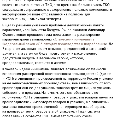
обработки отходов обеспечивает извлечение не более 5-7%
полезных компонентов из ТКО, в то время как большая часть ТКО,
содержащая запрещенные к захоронению полезные компоненты, в
несортированном виде отправляется на полигоны для
захоронения», – отмечают эксперты.
В целях решения указанной проблемы депутат нижней палаты
парламента, член Комитета Госдумы РФ по экологии
Александр
Фокин
в конце прошлого года представил на рассмотрение
парламентариев законопроект «
О внесении изменений в
Федеральный закон «Об отходах производства и потребления
«. До
7 марта организован прием отзывов, предложений и замечаний к
документу, а затем он будет подготовлен к рассмотрению
депутатами Госдумы в весеннюю сессию, которое,
предположительно, состоится в апреле.
Ключевой идеей инициативы является возложение обязанности
исполнения расширенной ответственности производителей (далее
– РОП) в отношении произведенной на территории России упаковки
на ее непосредственных производителей, вне зависимости от того,
производят они ее для упаковки товаров третьих лиц или упаковки
собственного продукта. Напомним, сегодня обязанность по
исполнению РОП в отношении товаров и упаковки товаров лежит на
производителях и импортерах товаров и упаковки, а в отношении
упаковки товаров, произведенной на территории нашей страны, –
на производителях товаров в этой упаковке. «Такая система
определения субъектов РОП вызывает путаницу среди