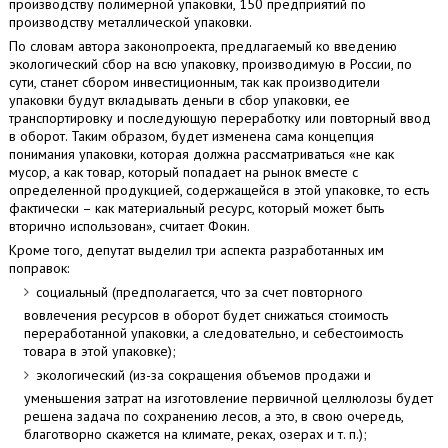
производству полимерной упаковки, 150 предприятий по
производству металлической упаковки.
По словам автора законопроекта, предлагаемый ко введению
экологический сбор на всю упаковку, производимую в России, по
сути, станет сбором инвестиционным, так как производители
упаковки будут вкладывать деньги в сбор упаковки, ее
транспортировку и последующую переработку или повторный ввод
в оборот. Таким образом, будет изменена сама концепция
понимания упаковки, которая должна рассматриваться «не как
мусор, а как товар, который попадает на рынок вместе с
определенной продукцией, содержащейся в этой упаковке, то есть
фактически – как материальный ресурс, который может быть
вторично использован», считает Фокин.
Кроме того, депутат выделил три аспекта разработанных им
поправок:
социальный (предполагается, что за счет повторного
вовлечения ресурсов в оборот будет снижаться стоимость
переработанной упаковки, а следовательно, и себестоимость
товара в этой упаковке);
экологический (из-за сокращения объемов продажи и
уменьшения затрат на изготовление первичной целлюлозы будет
решена задача по сохранению лесов, а это, в свою очередь,
благотворно скажется на климате, реках, озерах и т. п.);