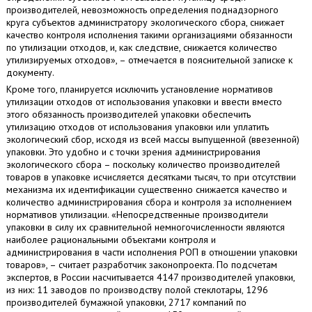
производителей, невозможность определения поднадзорного
круга субъектов администратору экологического сбора, снижает
качество контроля исполнения такими организациями обязанности
по утилизации отходов, и, как следствие, снижается количество
утилизируемых отходов», – отмечается в пояснительной записке к
документу.
Кроме того, планируется исключить установление нормативов
утилизации отходов от использования упаковки и ввести вместо
этого обязанность производителей упаковки обеспечить
утилизацию отходов от использования упаковки или уплатить
экологический сбор, исходя из всей массы выпущенной (ввезенной)
упаковки. Это удобно и с точки зрения администрирования
экологического сбора – поскольку количество производителей
товаров в упаковке исчисляется десятками тысяч, то при отсутствии
механизма их идентификации существенно снижается качество и
количество администрирования сбора и контроля за исполнением
нормативов утилизации. «Непосредственные производители
упаковки в силу их сравнительной немногочисленности являются
наиболее рациональными объектами контроля и
администрирования в части исполнения РОП в отношении упаковки
товаров», – считает разработчик законопроекта. По подсчетам
экспертов, в России насчитывается 4147 производителей упаковки,
из них: 11 заводов по производству полой стеклотары, 1296
производителей бумажной упаковки, 2717 компаний по