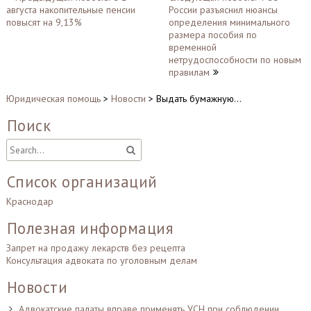
августа накопительные пенсии
России разъяснил нюансы
по
повысят на 9,13%
определения минимального
записям
размера пособия по
временной
нетрудоспособности по новым
правилам
Юридическая помощь
>
Новости
>
Выдать бумажную…
Поиск
Список организаций
Краснодар
Полезная информация
Запрет на продажу лекарств без рецепта
Консультация адвоката по уголовным делам
Новости
Адвокатские палаты вправе применять УСН при соблюдении