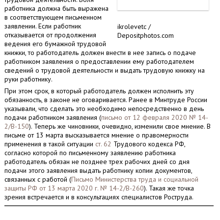
работника должна быть выражена
в соответствующем письменном
заявлении. Если работник
ikrolevetc /
отказывается от продолжения
Depositphotos.com
ведения его бумажной трудовой
книжки, то работодатель должен внести в нее запись о подаче
работником заявления о предоставлении ему работодателем
сведений о трудовой деятельности и выдать трудовую книжку на
руки работнику.
При этом срок, в который работодатель должен исполнить эту
обязанность, в законе не оговаривается. Ранее в Минтруде России
указывали, что сделать это необходимо непосредственно в день
подачи работником заявления (
письмо от 12 февраля 2020 № 14-
2/В-150
). Теперь же чиновники, очевидно, изменили свое мнение. В
письме от 13 марта высказывается мнение о правомерности
применения в такой ситуации
ст. 62
Трудового кодекса РФ,
согласно которой по письменному заявлению работника
работодатель обязан не позднее трех рабочих дней со дня
подачи этого заявления выдать работнику копии документов,
связанных с работой (
Письмо Министерства труда и социальной
защиты РФ от 13 марта 2020 г. № 14-2/В-260
). Такая же точка
зрения встречается и в консультациях специалистов Роструда.