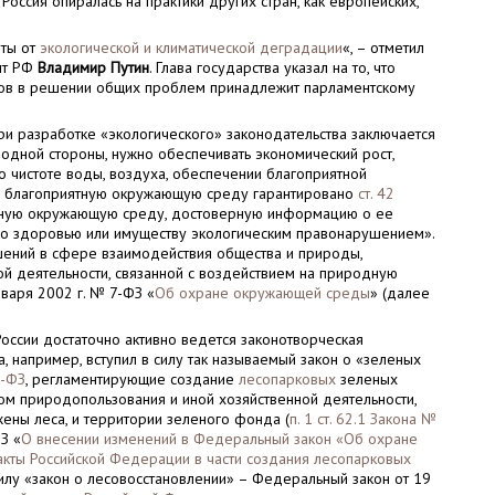
ссия опиралась на практики других стран, как европейских,
еты от
экологической и климатической деградации
«, – отметил
нт РФ
Владимир Путин
. Глава государства указал на то, что
одов в решении общих проблем принадлежит парламентскому
ри разработке «экологического» законодательства заключается
 одной стороны, нужно обеспечивать экономический рост,
я о чистоте воды, воздуха, обеспечении благоприятной
а благоприятную окружающую среду гарантировано
ст. 42
ятную окружающую среду, достоверную информацию о ее
го здоровью или имуществу экологическим правонарушением».
шений в сфере взаимодействия общества и природы,
ой деятельности, связанной с воздействием на природную
варя 2002 г. № 7-ФЗ «
Об охране окружающей среды
» (далее
России достаточно активно ведется законотворческая
а, например, вступил в силу так называемый закон о «зеленых
7-ФЗ
, регламентирующие создание
лесопарковых
зеленых
ом природопользования и иной хозяйственной деятельности,
ены леса, и территории зеленого фонда (
п. 1 ст. 62.1 Закона №
З «
О внесении изменений в Федеральный закон «Об охране
кты Российской Федерации в части создания лесопарковых
силу «закон о лесовосстановлении» – Федеральный закон от 19