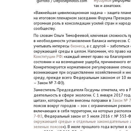
мусорной
реформы Ро
guffoto / Depositphotos.com
так и азиатских.
«Важнейшая цивилизационная задача – защита план
на итоговом пленарном заседании Форума Президе
огромная роль в консолидации усилий стран и нар
сообществу.
По словам Ольги Тимофеевой, ключевая сложность п
в необходимости установления баланса интересов. С
учитывать интересы
бизнеса
, а с другой – заботитьс
окружающей среды в целом. Напомним, что право н
Конституции РФ
: «каждый имеет право на благопри
состоянии и на возмещение ущерба, причиненного е
Конкретизируется нормативное регулирование отно
возникающие при осуществлении хозяйственной и ин
среду, прежде всего Федеральным законом от 10 ян
– Закон № 7-ФЗ).
Заместитель Председателя Госдумы отметила, что в 
деятельность в сфере экологии. С 1 января 2017 год
щитах», которым были внесены поправки в
Закон № 
поясов вокруг городов – зон с ограниченным режим
включающих в себя территории, на которых располож
7-ФЗ
, Федеральный закон от 3 июля 2016 г. № 353-Ф
окружающей среды» и отдельные законодательные а
зеленых поясов
«). В июле прошлого года вступил в 