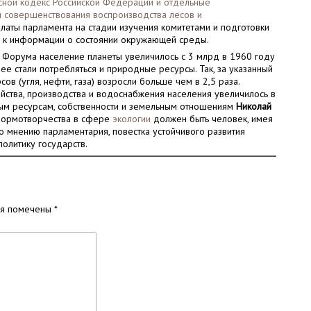
сной кодекс Российской Федерации и отдельные
и совершенствования воспроизводства лесов и
алаты парламента на стадии изучения комитетами и подготовки
 к информации о состоянии окружающей среды.
 Форума население планеты увеличилось с 3 млрд в 1960 году
нее стали потребляться и природные ресурсы. Так, за указанный
в (угля, нефти, газа) возросли больше чем в 2,5 раза.
йства, производства и водоснабжения населения увеличилось в
ным ресурсам, собственности и земельным отношениям
Николай
 нормотворчества в сфере
экологии
должен быть человек, имея
По мнению парламентария, повестка устойчивого развития
олитику государств.
ля помечены
*