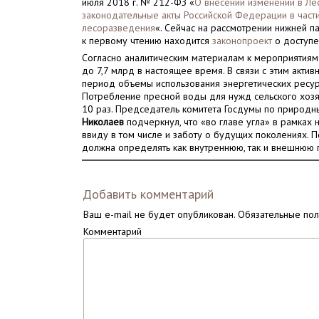
июля 2018 г. № 212-ФЗ «
О внесении изменений в Ле
законодательные акты Российской Федерации в част
лесоразведения
«. Сейчас на рассмотрении нижней п
к первому чтению находится
законопроект
о доступе
Согласно аналитическим материалам к мероприятиям
до 7,7 млрд в настоящее время. В связи с этим актив
период объемы использования энергетических ресурсо
Потребление пресной воды для нужд сельского хозя
10 раз. Председатель комитета Госдумы по природ
Николаев
подчеркнул, что «во главе угла» в рамках
ввиду в том числе и заботу о будущих поколениях. 
должна определять как внутреннюю, так и внешнюю п
Добавить комментарий
Ваш e-mail не будет опубликован.
Обязательные по
Комментарий