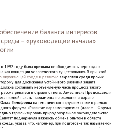
 обеспечение баланса интересов
 среды – «руководящие начала»
логии
в 1992 году была признана необходимость перехода к
ию как концепции человеческого существования. В принятой
о окружающей среде и развитию
закреплен среди прочих
которому для достижения устойчивого развития защита
олжна составлять неотъемлемую часть процесса такого
 рассматриваться в отрыве от него. Заместитель Председателя
тета нижней палаты парламента по экологии и охране
ы
Ольга Тимофеева
на тематического круглом столе в рамках
дного форума «Развитие парламентаризма» (далее – Форум)
ходимо гармонизировать природоохранное законодательство
 Депутат подчеркнула важность обмена опытом в области
среды, указав, что, например, при подготовке так называемой