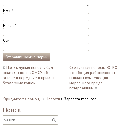
Имя
*
E-mail
*
Сайт
Навигация
Предыдущая новость: Суд
Следующая новость: ВС РФ
отказал в иске к ОМСУ об
освободил работников от
по
отлове и передаче в приюты
выплаты компенсации
записям
бездомных кошек
морального вреда
потерпевшим
Юридическая помощь
>
Новости
>
Зарплата главного…
Поиск