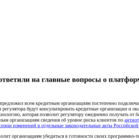
 ответили на главные вопросы о платфор
предложил всем кредитным организациям постепенно подключат
ы регулятора будут консультировать кредитные организации и ок
хнологию, которая позволит регулятору ежедневно получать от 
итным организациям сведения об уровне риска клиентов по
антиот
сении изменений в отдельные законодательные акты Российско
зволит организациям убедиться в готовности своих программн