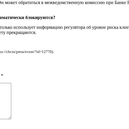
Он может обратиться в межведомственную комиссию при Банке Ро
томатически блокируются?
только использует информацию регулятора об уровне риска клиен
ету прекращаются.
//cbr.ru/press/event/?id=12770).
ы
*