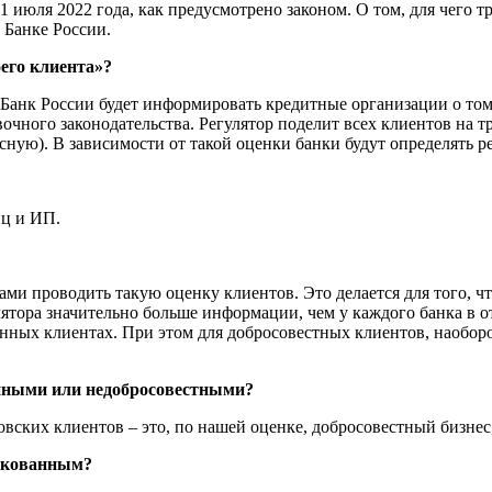
1 июля 2022 года, как предусмотрено законом. О том, для чего 
в Банке России.
его клиента»?
 Банк России будет информировать кредитные организации о том,
очного законодательства. Регулятор поделит всех клиентов на 
сную). В зависимости от такой оценки банки будут определять р
иц и ИП.
ами проводить такую оценку клиентов. Это делается для того, ч
ятора значительно больше информации, чем у каждого банка в отд
нных клиентах. При этом для добросовестных клиентов, наоборот
анными или недобросовестными?
вских клиентов – это, по нашей оценке, добросовестный бизнес,
искованным?