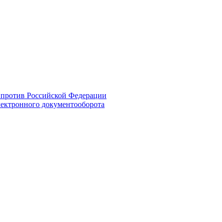
 против Российской Федерации
лектронного документооборота