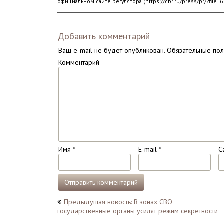
официальном сайте регулятора (https://cbr.ru/press/pr/?fil
Добавить комментарий
Ваш e-mail не будет опубликован.
Обязательные по
Комментарий
Имя
*
E-mail
*
С
Навигация
Предыдущая новость: В зонах СВО
государственные органы усилят режим секретности
по