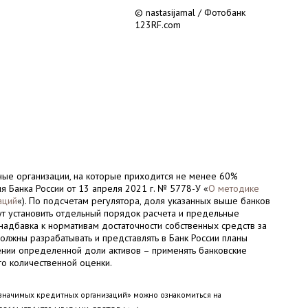
© nastasijamal / Фотобанк
123RF.com
ные организации, на которые приходится не менее 60%
ия Банка России от 13 апреля 2021 г. № 5778-У «
О методике
аций
«). По подсчетам регулятора, доля указанных выше банков
гут установить отдельный порядок расчета и предельные
 надбавка к нормативам достаточности собственных средств за
должны разрабатывать и представлять в Банк России планы
ении определенной доли активов – применять банковские
о количественной оценки.
значимых кредитных организаций» можно ознакомиться на