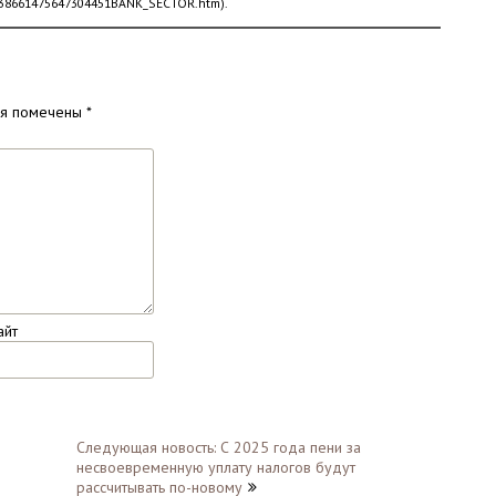
e=638661475647304451BANK_SECTOR.htm).
ля помечены
*
айт
Следующая новость: С 2025 года пени за
несвоевременную уплату налогов будут
рассчитывать по-новому