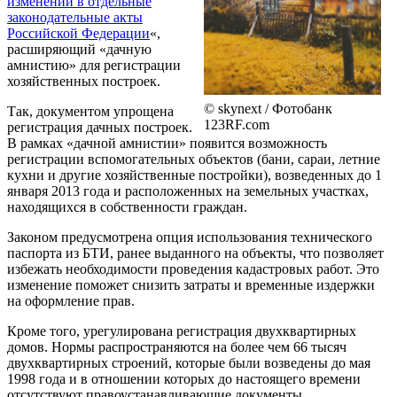
изменений в отдельные
законодательные акты
Российской Федерации
«,
расширяющий «дачную
амнистию» для регистрации
хозяйственных построек.
© skynext / Фотобанк
Так, документом упрощена
123RF.com
регистрация дачных построек.
В рамках «дачной амнистии» появится возможность
регистрации вспомогательных объектов (бани, сараи, летние
кухни и другие хозяйственные постройки), возведенных до 1
января 2013 года и расположенных на земельных участках,
находящихся в собственности граждан.
Законом предусмотрена опция использования технического
паспорта из БТИ, ранее выданного на объекты, что позволяет
избежать необходимости проведения кадастровых работ. Это
изменение поможет снизить затраты и временные издержки
на оформление прав.
Кроме того, урегулирована регистрация двухквартирных
домов. Нормы распространяются на более чем 66 тысяч
двухквартирных строений, которые были возведены до мая
1998 года и в отношении которых до настоящего времени
отсутствуют правоустанавливающие документы.