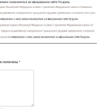
 можно ознакомиться на официальном сайте Госдумы.
декс Российскойй Федерации в связи с принятием Федерального закона «О внесении
 осуществления иностранными гражданами трудовой деятельности и оказания ими услуг
материалами к нему можно ознакомиться на официальном сайте Госдумы.
джетного кодекса Российской Федерации в связи с принятием Федерального закона «О
я порядка осуществления иностранными гражданами трудовой деятельности и оказания
ерации
» и материалами к нему можно ознакомиться на официальном сайте Госдумы.
ля помечены
*