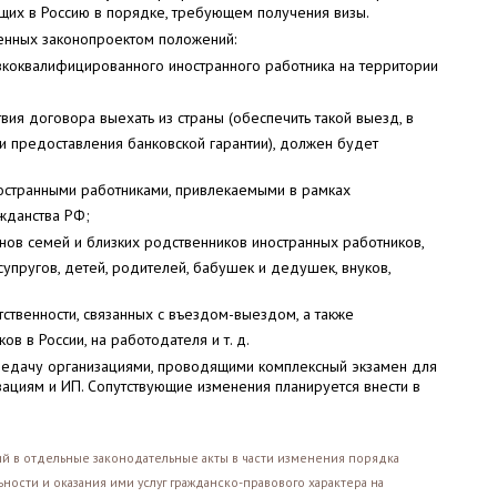
щих в Россию в порядке, требующем получения визы.
нных законопроектом положений:
коквалифицированного иностранного работника на территории
вия договора выехать из страны (обеспечить такой выезд, в
и предоставления банковской гарантии), должен будет
остранными работниками, привлекаемыми в рамках
ажданства РФ;
нов семей и близких родственников иностранных работников,
упругов, детей, родителей, бабушек и дедушек, внуков,
ственности, связанных с въездом-выездом, а также
в в России, на работодателя и т. д.
редачу организациями, проводящими комплексный экзамен для
ациям и ИП. Сопутствующие изменения планируется внести в
й в отдельные законодательные акты в части изменения порядка
ости и оказания ими услуг гражданско-правового характера на