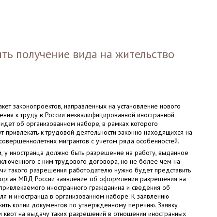
ть получение вида на жительство
акет законопроектов, направленных на установление нового
ения к труду в России неквалифицированной иностранной
 идет об организованном наборе, в рамках которого
т привлекать к трудовой деятельности законно находящихся на
 совершеннолетних мигрантов с учетом ряда особенностей.
м, у иностранца должно быть разрешение на работу, выданное
аключенного с ним трудового договора, но не более чем на
ачи такого разрешения работодателю нужно будет представить
 орган МВД России заявление об оформлении разрешения на
 привлекаемого иностранного гражданина и сведения об
ля и иностранца в организованном наборе. К заявлению
жить копии документов по утвержденному перечню. Заявку
м квот на выдачу таких разрешений в отношении иностранных