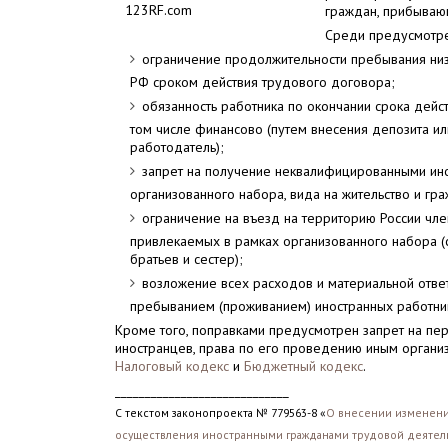
123RF.com
граждан, прибываю
Среди предусмотре
ограничение продолжительности пребывания низ
РФ сроком действия трудового договора;
обязанность работника по окончании срока дейст
том числе финансово (путем внесения депозита ил
работодатель);
запрет на получение неквалифицированными ин
организованного набора, вида на жительство и гр
ограничение на въезд на территорию России чле
привлекаемых в рамках организованного набора (с
братьев и сестер);
возложение всех расходов и материальной ответ
пребыванием (проживанием) иностранных работнико
Кроме того, поправками предусмотрен запрет на пе
иностранцев, права по его проведению иным организ
Налоговый кодекс
и
Бюджетный кодекс
.
_____________________________
С текстом законопроекта № 779563-8 «
О внесении изменени
осуществления иностранными гражданами трудовой деятельн