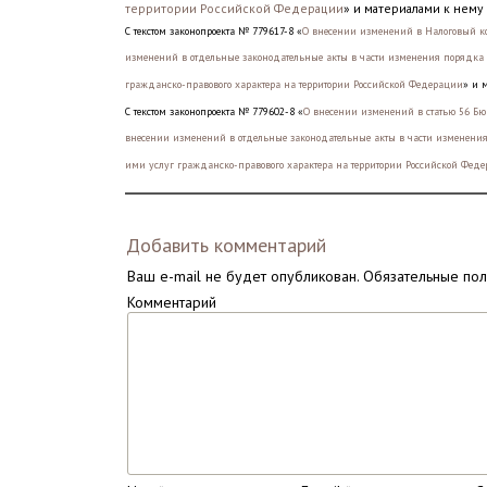
территории Российской Федерации
» и материалами к нему
С текстом законопроекта № 779617-8 «
О внесении изменений в Налоговый ко
изменений в отдельные законодательные акты в части изменения порядка
гражданско-правового характера на территории Российской Федерации
» и 
С текстом законопроекта № 779602-8 «
О внесении изменений в статью 56 Бю
внесении изменений в отдельные законодательные акты в части изменени
ими услуг гражданско-правового характера на территории Российской Фед
Добавить комментарий
Ваш e-mail не будет опубликован.
Обязательные по
Комментарий