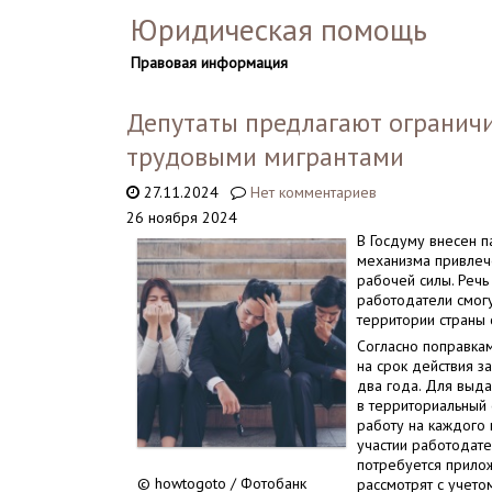
Юридическая помощь
Правовая информация
Депутаты предлагают ограничи
трудовыми мигрантами
27.11.2024
Нет комментариев
26 ноября 2024
В Госдуму внесен п
механизма привлеч
рабочей силы. Речь
работодатели смогу
территории страны
Согласно поправка
на срок действия з
два года. Для выд
в территориальный
работу на каждого
участии работодате
потребуется прило
© howtogoto / Фотобанк
рассмотрят с учето