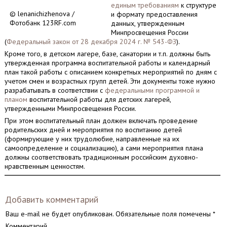
единым требованиям
к структуре
© lenanichizhenova /
и формату предоставления
Фотобанк 123RF.com
данных, утвержденным
Минпросвещения России
(
Федеральный закон от 28 декабря 2024 г. № 543-ФЗ
).
Кроме того, в детском лагере, базе, санатории и т.п. должны быть
утвержденная программа воспитательной работы и календарный
план такой работы с описанием конкретных мероприятий по дням с
учетом смен и возрастных групп детей. Эти документы тоже нужно
разрабатывать в соответствии с
федеральными программой и
планом
воспитательной работы для детских лагерей,
утвержденными Минпросвещения России.
При этом воспитательный план должен включать проведение
родительских дней и мероприятия по воспитанию детей
(формирующие у них трудолюбие, направленные на их
самоопределение и социализацию), а сами мероприятия плана
должны соответствовать традиционным российским духовно-
нравственным ценностям.
Добавить комментарий
Ваш e-mail не будет опубликован.
Обязательные поля помечены
*
Комментарий