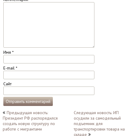
Имя
*
E-mail
*
Сайт
Навигация
Предыдущая новость:
Следующая новость: ИП
Президент РФ распорядился
осудили за самодельный
по
создать новую структуру по
подъемник для
записям
работе с мигрантами
транспортировки товара на
складе