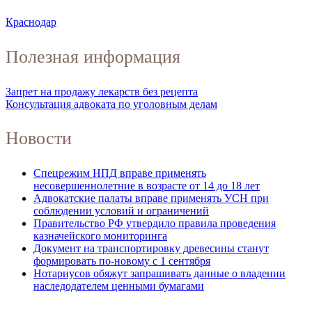
Краснодар
Полезная информация
Запрет на продажу лекарств без рецепта
Консультация адвоката по уголовным делам
Новости
Спецрежим НПД вправе применять
несовершеннолетние в возрасте от 14 до 18 лет
Адвокатские палаты вправе применять УСН при
соблюдении условий и ограничений
Правительство РФ утвердило правила проведения
казначейского мониторинга
Документ на транспортировку древесины станут
формировать по-новому с 1 сентября
Нотариусов обяжут запрашивать данные о владении
наследодателем ценными бумагами