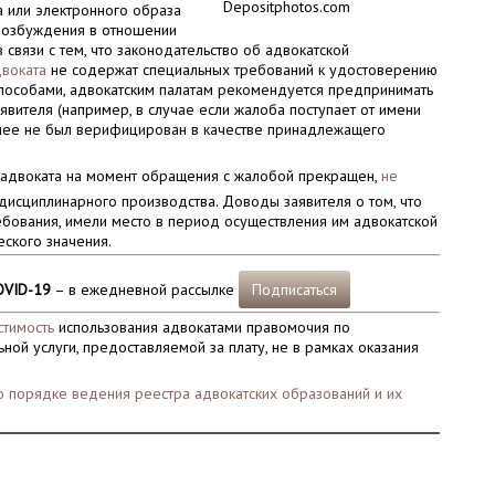
Depositphotos.com
а или электронного образа
озбуждения в отношении
связи с тем, что законодательство об адвокатской
двоката
не содержат специальных требований к удостоверению
пособами, адвокатским палатам рекомендуется предпринимать
ителя (например, в случае если жалоба поступает от имени
анее не был верифицирован в качестве принадлежащего
с адвоката на момент обращения с жалобой прекращен,
не
сциплинарного производства. Доводы заявителя о том, что
ребования, имели место в период осуществления им адвокатской
ского значения.
OVID-19
– в ежедневной рассылке
Подписаться
стимость
использования адвокатами правомочия по
ной услуги, предоставляемой за плату, не в рамках оказания
.
 порядке ведения реестра адвокатских образований и их