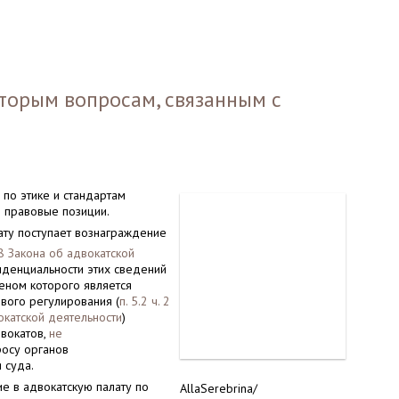
торым вопросам, связанным с
по этике и стандартам
 правовые позиции.
ату поступает вознаграждение
. 8 Закона об адвокатской
иденциальности этих сведений
леном которого является
ового регулирования (
п. 5.2 ч. 2
вокатской деятельности
)
двокатов,
не
росу органов
 суда.
е в адвокатскую палату по
AllaSerebrina/