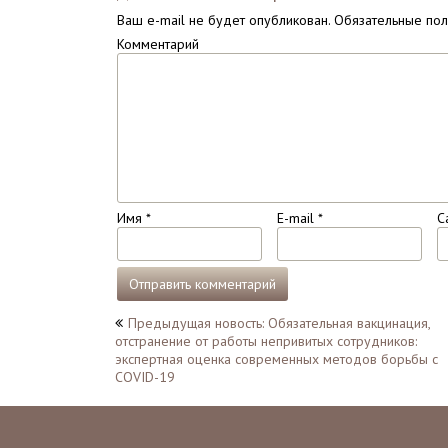
Ваш e-mail не будет опубликован.
Обязательные по
Комментарий
Имя
*
E-mail
*
С
Навигация
Предыдущая новость: Обязательная вакцинация,
отстранение от работы непривитых сотрудников:
по
экспертная оценка современных методов борьбы с
записям
COVID-19