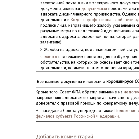
электронной почте в виде электронного документ
документа, являются
допустимыми
поводами для в
адвоката дисциплинарного производства. Однако в 
деятельности и
Кодекс профессиональной этики а
подписи лица, направившего жалобу указанными с
разумные меры по надлежащей идентификации заяв
адвоката с адреса электронной почты, который р
заявителю).
Жалоба на адвоката, поданная лицом, чей стату
является
надлежащим поводом для возбуждения ди
обстоятельства, на которых он основывает свои т
деятельности, не имеют в этом отношении юридиче
Все важные документы и новости о
коронавирусе C
Кроме того, Совет ФПА обратил внимание на
недопу
направлению адвокатского запроса в качестве отдель
доверителю правовой помощи по конкретному делу
На заседании Совета утверждено также
Положение о
филиалов субъекта Российской Федерации
.
Добавить комментарий