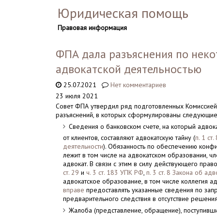
Юридическая помощь
Правовая информация
ФПА дала разъяснения по неко
адвокатской деятельностью
25.07.2021
Нет комментариев
23 июля 2021
Совет ФПА утвердил ряд подготовленных Комиссией 
разъяснений, в которых сформулированы следующие
Сведения о банковском счете, на который адвок
от клиентов, составляют адвокатскую тайну (
п. 1 ст
деятельности
). Обязанность по обеспечению конф
лежит в том числе на адвокатском образовании, ч
адвокат. В связи с этим в силу действующего прав
ст. 29
и
ч. 3 ст. 183 УПК РФ
,
п. 3 ст. 8 Закона об ад
адвокатское образование, в том числе коллегия а
вправе
предоставлять указанные сведения по зап
предварительного следствия в отсутствие решения
Жалоба (представление, обращение), поступивши