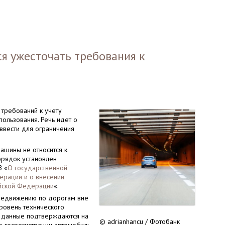
ся ужесточать требования к
требований к учету
пользования. Речь идет о
ввести для ограничения
машины не относится к
орядок установлен
З «
О государственной
ерации и о внесении
ийской Федерации
«.
редвижению по дорогам вне
уровень технического
ти данные подтверждаются на
© adrianhancu / Фотобанк