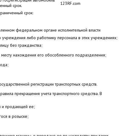
 о госрегистрации автомобиль
123RF.com
ченный срок.
граниченный срок:
еленном федеральном органе исполнительной власти
го учреждения либо работнику персонала в этих учреждениях;
лицу без гражданства;
о месту нахождения его обособленного подразделения;
года;
осударственной регистрации транспортных средств.
равила прекращения учета транспортного средства. В
й и продающей ее;
ося в розыске;
веннике машины, о передаче ее по наследству при таких