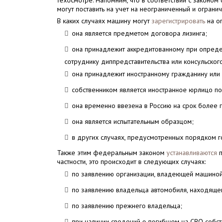
техосмотре. Напомним, что в соответствии с законом
могут поставить на учет на неограниченный и ограни
В каких случаях машину могут
зарегистрировать
на о
она является предметом договора лизинга;
она принадлежит аккредитованному при опред
сотруднику диппредставительства или консульско
она принадлежит иностранному гражданину или 
собственником является иностранное юрлицо п
она временно ввезена в Россию на срок более 
она является испытательным образцом;
в других случаях, предусмотренных порядком г
Также этим федеральным законом
устанавливаются
п
частности, это происходит в следующих случаях:
по заявлению организации, владеющей машино
по заявлению владельца автомобиля, находящег
по заявлению прежнего владельца;
при наличии сведений о погибшем на СВО собст