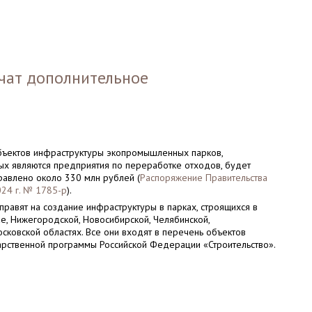
чат дополнительное
объектов инфраструктуры экопромышленных парков,
ых являются предприятия по переработке отходов, будет
равлено около 330 млн рублей (
Распоряжение Правительства
024 г. № 1785-р
).
равят на создание инфраструктуры в парках, строящихся в
е, Нижегородской, Новосибирской, Челябинской,
сковской областях. Все они входят в перечень объектов
арственной программы Российской Федерации «Строительство».