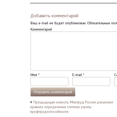
Добавить комментарий
Ваш e-mail не будет опубликован.
Обязательные по
Комментарий
Имя
*
E-mail
*
С
Навигация
Предыдущая новость: Минтруд России разъяснил
правила определения степени утраты
по
профтрудоспособности
записям