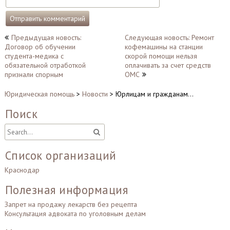
Навигация
Предыдущая новость:
Следующая новость: Ремонт
Договор об обучении
кофемашины на станции
по
студента-медика с
скорой помощи нельзя
записям
обязательной отработкой
оплачивать за счет средств
признали спорным
ОМС
Юридическая помощь
>
Новости
>
Юрлицам и гражданам…
Поиск
Список организаций
Краснодар
Полезная информация
Запрет на продажу лекарств без рецепта
Консультация адвоката по уголовным делам