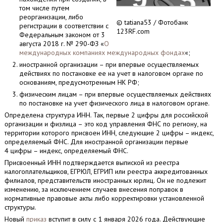
том числе путем
реорганизации, либо
© tatiana53 / Фотобанк
регистрации в соответствии с
123RF.com
Федеральным законом от 3
августа 2018 г. № 290-ФЗ «
О
международных компаниях международных фондах
«;
иностранной организации – при впервые осуществляемых
действиях по постановке ее на учет в налоговом органе по
основаниям, предусмотренным НК РФ;
физическим лицам – при впервые осуществляемых действиях
по постановке на учет физического лица в налоговом органе.
Определена структура ИНН. Так, первые 2 цифры для российской
организации и физлица – это код управления ФНС по региону, на
территории которого присвоен ИНН, следующие 2 цифры – индекс,
определяемый ФНС. Для иностранной организации первые
4 цифры – индекс, определяемый ФНС.
Присвоенный ИНН подтверждается выпиской из реестра
налогоплательщиков, ЕГРЮЛ, ЕГРИП или реестра аккредитованных
филиалов, представительств иностранных юрлиц. Он не подлежит
изменению, за исключением случаев внесения поправок в
нормативные правовые акты либо корректировки установленной
структуры.
Новый
приказ
вступит в силу с 1 января 2026 года. Действующие