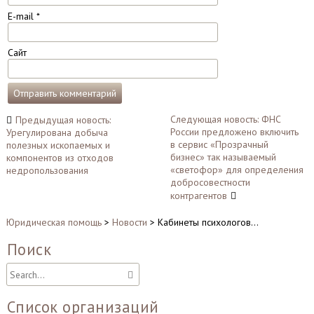
E-mail
*
Сайт
Навигация
Следующая новость: ФНС
Предыдущая новость:
России предложено включить
Урегулирована добыча
по
в сервис «Прозрачный
полезных ископаемых и
записям
бизнес» так называемый
компонентов из отходов
«светофор» для определения
недропользования
добросовестности
контрагентов
Юридическая помощь
>
Новости
>
Кабинеты психологов…
Поиск
Список организаций