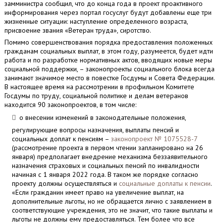
замминистра сообщил, что до конца года в проект проактивного
информирования через портал госуслуг будут добавлены еще три
жизненные ситуации: наступление определенного возраста,
присвоение звания «Ветеран труда», сиротство.
Помимо совершенствования порядка предоставления положенных
гражданам социальных выплат, в этом году, разумеется, будет идти
работа и по разработке нормативных актов, вводящих новые меры
социальной поддержки, – законопроекты социального блока всегда
занимают значимое место в повестке Госдумы и Совета Федерации.
В настоящее время на рассмотрении в профильном Комитете
Госдумы по труду, социальной политике и делам ветеранов
находится 90 законопроектов, в том числе:
о внесении изменений в законодательные положения,
регулирующие вопросы назначения, выплаты пенсий и
социальных доплат к пенсиям –
законопроект № 1075528-7
(рассмотрение проекта в первом чтении запланировано на 26
января) предполагает внедрение механизма беззаявительного
назначения страховых и социальных пенсий по инвалидности
начиная с 1 января 2022 года. В таком же порядке согласно
проекту должны осуществляться и
cоциальные доплаты к пенсии
.
«Если гражданин имеет право на увеличение выплат, на
дополнительные льготы, но не обращается лично с заявлением в
соответствующие учреждения, это не значит, что такие выплаты и
льготы не должны ему предоставляться. Тем более что все