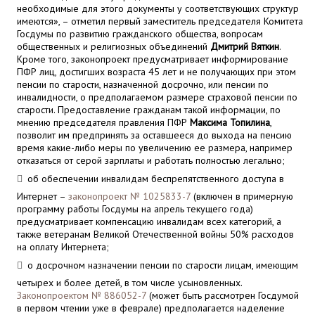
необходимые для этого документы у соответствующих структур
имеются», – отметил первый заместитель председателя Комитета
Госдумы по развитию гражданского общества, вопросам
общественных и религиозных объединений
Дмитрий Вяткин
.
Кроме того, законопроект предусматривает информирование
ПФР лиц, достигших возраста 45 лет и не получающих при этом
пенсии по старости, назначенной досрочно, или пенсии по
инвалидности, о предполагаемом размере страховой пенсии по
старости. Предоставление гражданам такой информации, по
мнению председателя правления ПФР
Максима Топилина
,
позволит им предпринять за оставшееся до выхода на пенсию
время какие-либо меры по увеличению ее размера, например
отказаться от серой зарплаты и работать полностью легально;
об обеспечении инвалидам беспрепятственного доступа в
Интернет –
законопроект № 1025833-7
(включен в примерную
программу работы Госдумы на апрель текущего года)
предусматривает компенсацию инвалидам всех категорий, а
также ветеранам Великой Отечественной войны 50% расходов
на оплату Интернета;
о досрочном назначении пенсии по старости лицам, имеющим
четырех и более детей, в том числе усыновленных.
Законопроектом № 886052-7
(может быть рассмотрен Госдумой
в первом чтении уже в феврале) предполагается наделение