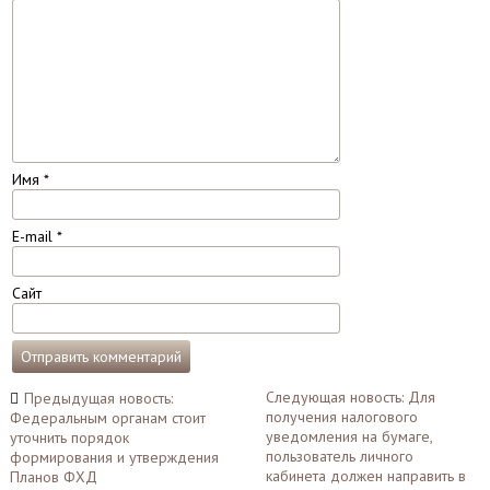
Имя
*
E-mail
*
Сайт
Навигация
Следующая новость: Для
Предыдущая новость:
получения налогового
Федеральным органам стоит
по
уведомления на бумаге,
уточнить порядок
записям
пользователь личного
формирования и утверждения
кабинета должен направить в
Планов ФХД