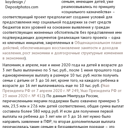
семьям, имеющим детей, уже
koydesign /
реализовывались по принципу
Depositphotos.com
«социального казначейства» –
соответствующий проект предполагает создание условий для
предоставления мер социальной поддержки за счет средств
бюджетов всех уровней на основании выявления у граждан
соответствующих жизненных обстоятельств без представления ими
подтверждающих документов (реализация такого проекта – одна
из ключевых инициатив, закрепленных в
Общенациональном плане
действий, обеспечивающих восстановление занятости и доходов
населения, рост экономики и долгосрочные структурные изменения
в экономике
).
Напомним, в апреле, мае и июне 2020 года на детей в возрасте до
3 лет было выплачено по 5 тыс. руб., после 1 июня прошлого года
единовременную выплату в размере 10 тыс. руб. могли получить
семьи с детьми от 3 до 16 лет, кроме того, на каждого ребенка в
возрасте до 16 лет выплачивалось еще по 10 тыс. руб. (
Указ
Президента РФ от 7 апреля 2020 г. № 249
,
Указ Президента РФ от
23 июня 2020 г. № 412
). По данным Минтруда России,
перечисленными мерами поддержки было охвачено примерно 5
млн, 23,5 млн и 27,6 млн детей соответственно, общая сумма выплат
составила более 580 млрд руб. И если для получения первой
выплаты на ребенка до 3 лет или от 3 до 16 лет нужно было
направить заявление в ПФР, то вторая дополнительная выплата
перечислялась таким семьям в беззаявительном порядке – это