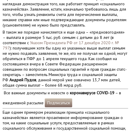
наглядная демонстрация того, как работает принцип «социального
казначейства». Заявление, кстати, изначально требовалось лишь для
того, чтобы узнать реквизиты счета для перечисления выплаты,
никакие справки или иные подтверждающие документы родителям
(усыновителям) не нужно было представлять.
В таком же порядке начисляется и еще одна – «предновогодняя»
– выплата в размере 5 тыс. руб. семьям с детьми до 8 лет (в
соответствии с
Указом Президента РФ от 17 декабря 2020 г. №
797
): получившим хотя бы одну из указанных выше выплат семьям
не нужно подавать заявления, те же, кто не получал ни одной, могут
обратиться в ПФР до 1 апреля текущего года. Как сообщил на
состоявшемся вчера в Совете Федерации расширенном
совещании по вопросам социальных гарантий и прав граждан статс-
секретарь – заместитель Министра труда и социальной защиты
РФ
Андрей Пудов
, данной мерой уже охвачено 13,7 млн детей,
общая сумма выплат – более 68 млрд руб.
Все важные документы и новости о
коронавирусе COVID-19
– в
ежедневной рассылке
Подписаться
Еще одним примером реализации принципа «социального
казначейства» является проактивное информирование граждан о
том, на какие социальные услуги, предоставляемые в рамках
социального обслуживания и государственной социальной помощи,