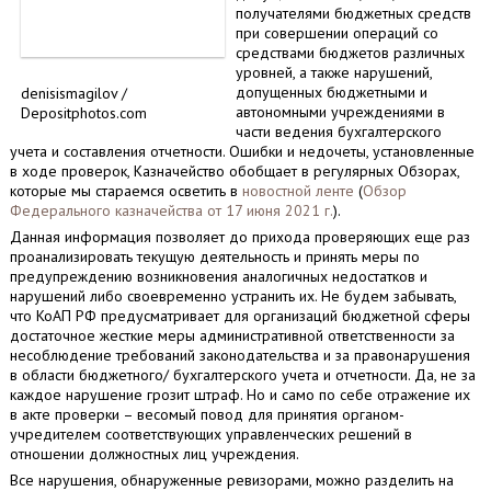
получателями бюджетных средств
при совершении операций со
средствами бюджетов различных
уровней, а также нарушений,
допущенных бюджетными и
denisismagilov /
автономными учреждениями в
Depositphotos.com
части ведения бухгалтерского
учета и составления отчетности. Ошибки и недочеты, установленные
в ходе проверок, Казначейство обобщает в регулярных Обзорах,
которые мы стараемся осветить в
новостной ленте
(
Обзор
Федерального казначейства от 17 июня 2021 г.
).
Данная информация позволяет до прихода проверяющих еще раз
проанализировать текущую деятельность и принять меры по
предупреждению возникновения аналогичных недостатков и
нарушений либо своевременно устранить их. Не будем забывать,
что КоАП РФ предусматривает для организаций бюджетной сферы
достаточное жесткие меры административной ответственности за
несоблюдение требований законодательства и за правонарушения
в области бюджетного/ бухгалтерского учета и отчетности. Да, не за
каждое нарушение грозит штраф. Но и само по себе отражение их
в акте проверки – весомый повод для принятия органом-
учредителем соответствующих управленческих решений в
отношении должностных лиц учреждения.
Все нарушения, обнаруженные ревизорами, можно разделить на