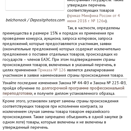
утвержден перечень
соответствующих товаров
(
приказ Минфина России от 4
belchonock / Depositphotos.com
июня 2018 г. № 126н
).
Так, в частности, определены
преимущества в размере 15% и порядок их применения при
проведении конкурса, аукциона, запроса котировок, запроса
предложений, которые предоставляются участникам, заявки
(окончательные предложения) которых содержат исключительно
предложения о поставке отдельных товаров, происходящих из
государств – членов ЕАЭС. При этом подтверждением страны
происхождения товаров, включенных в указанный перечень, в
целях применения
Приказа № 126
является декларирование
участником в заявке наименования страны происхождения товара.
Узнайте последние изменения Закона № 44-ФЗ и Закона № 223-ФЗ,
пройдя обучение по
долгосрочной программе профессиональной
переподготовки
, и получите диплом установленного образца.
Кроме этого, установлен запрет замены страны происхождения
соответствующих товаров при исполнении контракта, за
исключением случая замены товара товаром евразийского
происхождения. Также запрещено объединять в одной закупке (в
одном лоте) товары, которые включены и не включены в
утвержденный перечень.