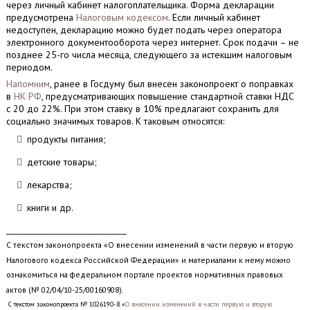
через личный кабинет налогоплательщика. Форма декларации
предусмотрена
Налоговым кодексом
. Если личный кабинет
недоступен, декларацию можно будет подать через оператора
электронного документооборота через интернет. Срок подачи – не
позднее 25-го числа месяца, следующего за истекшим налоговым
периодом.
Напомним
, ранее в Госдуму был внесен законопроект о поправках
в
НК РФ
, предусматривающих повышение стандартной ставки НДС
с 20 до 22%. При этом ставку в 10% предлагают сохранить для
социально значимых товаров. К таковым относятся:
продукты питания;
детские товары;
лекарства;
книги и др.
_____________________________
С текстом законопроекта «О внесении изменений в части первую и вторую
Налогового кодекса Российской Федерации» и материалами к нему можно
ознакомиться на федеральном портале проектов нормативных правовых
актов (№ 02/04/10-25/00160908).
С текстом законопроекта № 1026190-8 «
О внесении изменений в части первую и вторую