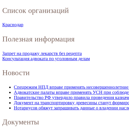
Список организаций
Краснодар
Полезная информация
Запрет на продажу лекарств без рецепта
Консультация адвоката по уголовным делам
Новости
Спецрежим НПД вправе применять несовершеннолетние в 
Адвокатские палаты вправе применять УСН при соблюде
Правительство РФ утвердило правила проведения казнач
Документ на транспортировку древесины станут формиров
Нотариусов обяжут запрашивать данные о владении нас
Документы