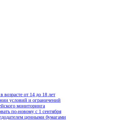
возрасте от 14 до 18 лет
нии условий и ограничений
ейского мониторинга
ать по-новому с 1 сентября
ледодателем ценными бумагами