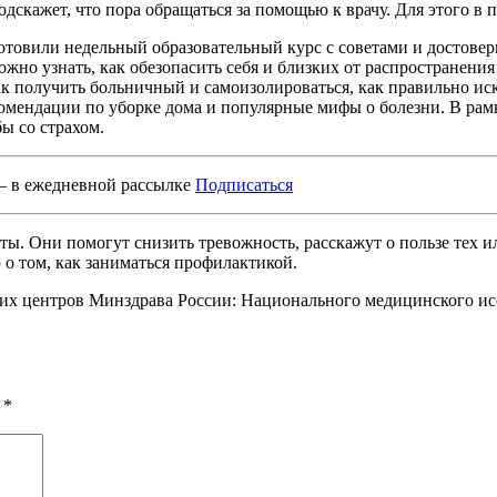
скажет, что пора обращаться за помощью к врачу. Для этого в п
отовили недельный образовательный курс с советами и достове
ожно узнать, как обезопасить себя и близких от распространения
как получить больничный и самоизолироваться, как правильно ис
комендации по уборке дома и популярные мифы о болезни. В ра
ы со страхом.
– в ежедневной рассылке
Подписаться
ты. Они помогут снизить тревожность, расскажут о пользе тех
 том, как заниматься профилактикой.
их центров Минздрава России: Национального медицинского ис
ы
*