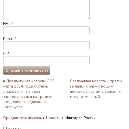
Имя
*
E-mail
*
Сайт
Навигация
Предыдущая новость: С 25
Следующая новость: Штрафы
марта 2024 года система
за лайки к разжигающим
по
страхования вкладов
ненависть постам в соцсетях
записям
распространится на средние
могут отменить
предприятия, адвокатов,
нотариусов
Юридическая помощь
>
Новости
>
Минздрав России…
Поиск