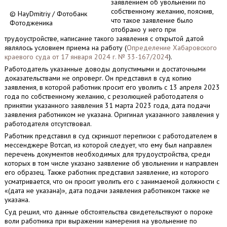
заявлением об увольнении по
собственному желанию, пояснив,
© HayDmitriy / Фотобанк
что такое заявление было
Фотодженика
отобрано у него при
трудоустройстве, написание такого заявления с открытой датой
являлось условием приема на работу (
Определение Хабаровского
краевого суда от 17 января 2024 г. № 33-167/2024
).
Работодатель указанные доводы допустимыми и достаточными
доказательствами не опроверг. Он представил в суд копию
заявления, в которой работник просит его уволить с 13 апреля 2023
года по собственному желанию, с резолюцией работодателя о
принятии указанного заявления 31 марта 2023 года, дата подачи
заявления работником не указана. Оригинал указанного заявления у
работодателя отсутствовал.
Работник представил в суд скриншот переписки с работодателем в
мессенджере Вотсап, из которой следует, что ему был направлен
перечень документов необходимых для трудоустройства, среди
которых в том числе указано заявление об увольнении и направлен
его образец. Также работник представил заявление, из которого
усматривается, что он просит уволить его с занимаемой должности с
«(дата не указана)», дата подачи заявления работником также не
указана.
Суд решил, что данные обстоятельства свидетельствуют о пороке
воли работника при выражении намерения на увольнение по