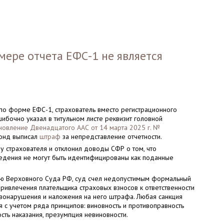
ере отчета ЕФС-1 не является
по форме ЕФС-1, страхователь вместо регистрационного
бочно указал в титульном листе реквизит головной
новление Двенадцатого ААС от 14 марта 2025 г. №
Фонд выписал
штраф
за непредставление отчетности.
ну страхователя и отклонил доводы СФР о том, что
едения не могут быть идентифицированы как поданные
ию Верховного Суда РФ, суд счел недопустимым формальный
ривлечения плательщика страховых взносов к ответственности
вонарушения и наложения на него штрафа. Любая санкция
 с учетом ряда принципов: виновность и противоправность
сть наказания, презумпция невиновности.