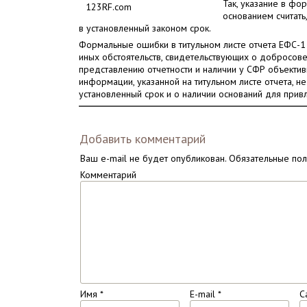
Так, указание в фо
123RF.com
основанием считать
в установленный законом срок.
Формальные ошибки в титульном листе отчета ЕФС-1 
иных обстоятельств, свидетельствующих о добросов
представлению отчетности и наличии у СФР объектив
информации, указанной на титульном листе отчета, н
установленный срок и о наличии оснований для привл
Добавить комментарий
Ваш e-mail не будет опубликован.
Обязательные по
Комментарий
Имя
*
E-mail
*
С