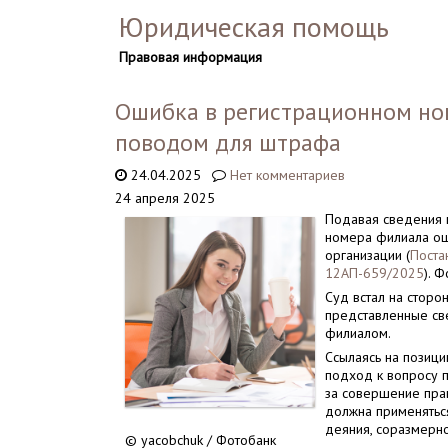
Юридическая помощь
Правовая информация
Ошибка в регистрационном ном
поводом для штрафа
24.04.2025
Нет комментариев
24 апреля 2025
Подавая сведения 
номера филиала оши
организации (
Поста
12АП-659/2025
). 
Суд встал на сторо
представленные св
филиалом.
Ссылаясь на позиц
подход к вопросу п
за совершение пра
должна применяться
деяния, соразмерно
© yacobchuk / Фотобанк