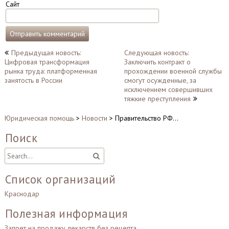
Сайт
Навигация
Предыдущая новость:
Следующая новость:
Цифровая трансформация
Заключить контракт о
по
рынка труда: платформенная
прохождении военной службы
записям
занятость в России
смогут осужденные, за
исключением совершивших
тяжкие преступления
Юридическая помощь
>
Новости
>
Правительство РФ…
Поиск
Список организаций
Краснодар
Полезная информация
Запрет на продажу лекарств без рецепта