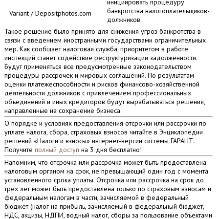
инициировать процедуру
банкротства налогоплательщиков-
Variant / Depositphotos.com
должников.
Такое решение было принято для снижения угроз банкротства в
связи с введением иностранными государствами ограничительных
мер. Как сообщает налоговая служба, приоритетом в работе
инспекций станет содействие реструктуризации задолженности.
Будут применяться все предусмотренные законодательством
процедуры рассрочек и мировых соглашений. По результатам
оценки платежеспособности и рисков финансово-хозяйственной
деятельности должников с привлечением профессиональных
объединений и иных кредиторов будут вырабатываться решения,
направленные на сохранение бизнеса.
О порядке и условиях предоставления отсрочки или рассрочки по
уплате налога, сбора, страховых взносов читайте в Энциклопедии
решений «Налоги и взносы» интернет-версии системы ГАРАНТ.
Получите
полный доступ
на 3 дня бесплатно!
Напомним, что отсрочка или рассрочка может быть предоставлена
налоговым органом на срок, не превышающий один год с момента
установленного срока уплаты. Отсрочка или рассрочка на срок до
трех лет может быть предоставлена только по страховым взносам и
федеральным налогам в части, зачисляемой в федеральный
бюджет (налог на прибыль, зачисляемый в федеральный бюджет,
НДС, акцизы, НДПИ, водный налог, сборы за пользование объектами