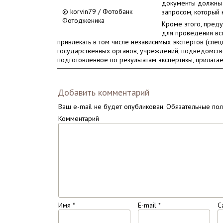
документы должны 
© korvin79 / Фотобанк
запросом, который 
Фотодженика
Кроме этого, пред
для проведения вс
привлекать в том числе независимых экспертов (спе
государственных органов, учреждений, подведомстве
подготовленное по результатам экспертизы, прилагае
Добавить комментарий
Ваш e-mail не будет опубликован.
Обязательные по
Комментарий
Имя
*
E-mail
*
С