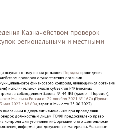
едения Казначейством проверок
акупок региональными и местными
да вступает в силу новая редакция
Порядка
проведения
чейством проверок осуществления органами
(муниципального) финансового контроля, являющимися органами
ми) исполнительной власти субъектов РФ (местных
онтроля за соблюдением Закона № 44-ФЗ (далее – Порядок),
казом Минфина России от 29 октября 2021 № 167н
(
Приказ
3 мая 2023 г. № 60н
, зарег. в Минюсте 23.06.2023).
сно внесенным в документ изменениям при проведении
роверок должностным лицам ТОФК предоставлено право
на контроля для уточнения информации о его деятельности
ъяснения, информацию, документы и материалы. Указанные