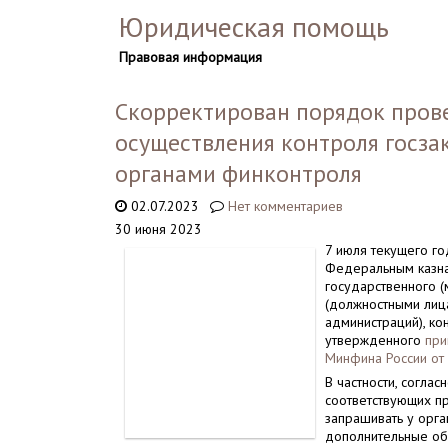
Юридическая помощь
Правовая информация
Скорректирован порядок пров
осуществления контроля госз
органами финконтроля
02.07.2023
Нет комментариев
30 июня 2023
7 июля текущего го
Федеральным казна
государственного 
(должностными лица
администраций), к
утвержденного
при
Минфина России от 
В частности, согла
соответствующих п
запрашивать у орга
дополнительные об