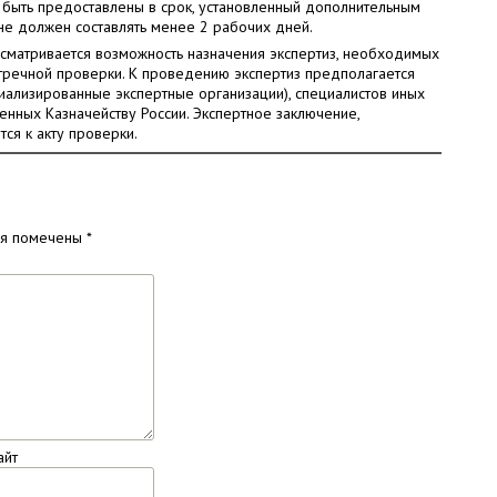
быть предоставлены в срок, установленный дополнительным
не должен составлять менее 2 рабочих дней.
усматривается возможность назначения экспертиз, необходимых
тречной проверки. К проведению экспертиз предполагается
циализированные экспертные организации), специалистов иных
нных Казначейству России. Экспертное заключение,
тся к акту проверки.
ля помечены
*
айт