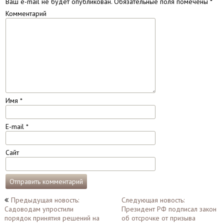
Ваш e-mail не будет опубликован.
Обязательные поля помечены
*
Комментарий
Имя
*
E-mail
*
Сайт
Навигация
Предыдущая новость:
Следующая новость:
Садоводам упростили
Президент РФ подписал закон
по
порядок принятия решений на
об отсрочке от призыва