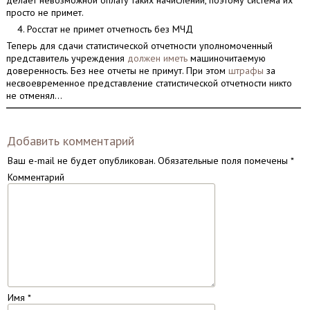
делает невозможной оплату таких начислений, поэтому система их
просто не примет.
Росстат не примет отчетность без МЧД
Теперь для сдачи статистической отчетности уполномоченный
представитель учреждения
должен иметь
машиночитаемую
доверенность. Без нее отчеты не примут. При этом
штрафы
за
несвоевременное представление статистической отчетности никто
не отменял…
Добавить комментарий
Ваш e-mail не будет опубликован.
Обязательные поля помечены
*
Комментарий
Имя
*