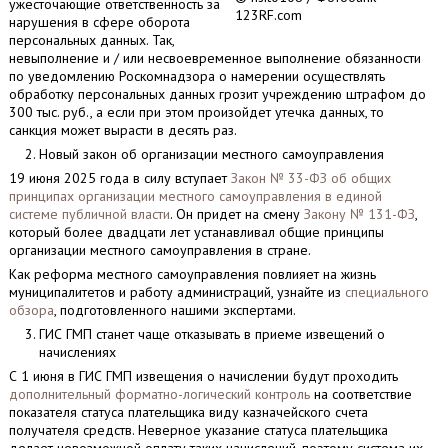
ужесточающие ответственность за
123RF.com
нарушения в сфере оборота
персональных данных. Так,
невыполнение и / или несвоевременное выполнение обязанности
по уведомлению Роскомнадзора о намерении осуществлять
обработку персональных данных грозит учреждению штрафом до
300 тыс. руб., а если при этом произойдет утечка данных, то
санкция может вырасти в десять раз.
Новый закон об организации местного самоуправления
19 июня 2025 года в силу вступает
Закон № 33-ФЗ об общих
принципах организации местного самоуправления в единой
системе публичной власти
. Он придет на смену
Закону № 131-ФЗ
,
который более двадцати лет устанавливал общие принципы
организации местного самоуправления в стране.
Как реформа местного самоуправления повлияет на жизнь
муниципалитетов и работу администраций, узнайте из
специального
обзора
, подготовленного нашими экспертами.
ГИС ГМП станет чаще отказывать в приеме извещений о
начислениях
С 1 июня в ГИС ГМП извещения о начислении будут проходить
дополнительный форматно-логический контроль
на соответствие
показателя статуса плательщика виду казначейского счета
получателя средств. Неверное указание статуса плательщика