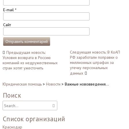
E-mail
*
Сайт
Навигация
Следующая новость: В КоАП
Предыдущая новость:
РФ заработали поправки о
Условия возврата в Россию
по
миллионных штрафах за
компаний из недружественных
записям
утечку персональных
стран хотят ужесточить
данных
Юридическая помощь
>
Новости
>
Важные нововведения…
Поиск
Список организаций
Краснодар