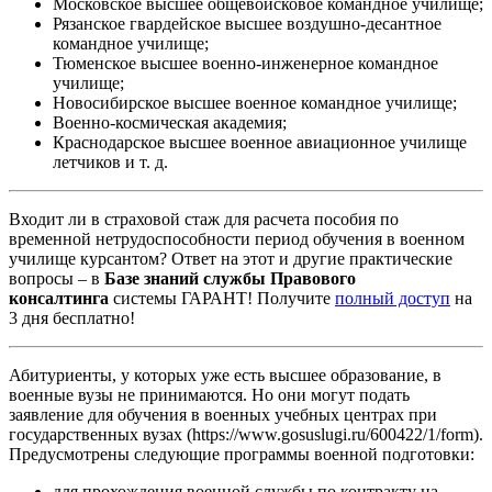
Московское высшее общевойсковое командное училище;
Рязанское гвардейское высшее воздушно-десантное
командное училище;
Тюменское высшее военно-инженерное командное
училище;
Новосибирское высшее военное командное училище;
Военно-космическая академия;
Краснодарское высшее военное авиационное училище
летчиков и т. д.
Входит ли в страховой стаж для расчета пособия по
временной нетрудоспособности период обучения в военном
училище курсантом? Ответ на этот и другие практические
вопросы – в
Базе знаний службы Правового
консалтинга
системы ГАРАНТ! Получите
полный доступ
на
3 дня бесплатно!
Абитуриенты, у которых уже есть высшее образование, в
военные вузы не принимаются. Но они могут подать
заявление для обучения в военных учебных центрах при
государственных вузах (https://www.gosuslugi.ru/600422/1/form).
Предусмотрены следующие программы военной подготовки:
для прохождения военной службы по контракту на