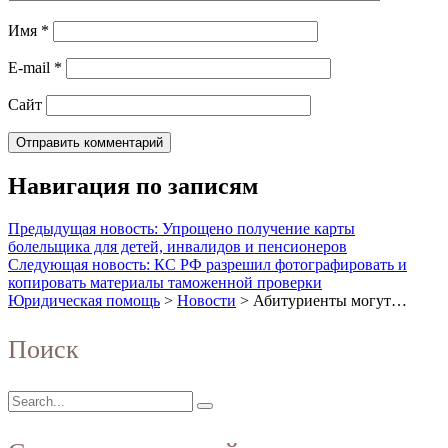
Имя
*
E-mail
*
Сайт
Навигация по записям
Предыдущая новость: Упрощено получение карты
болельщика для детей, инвалидов и пенсионеров
Следующая новость: КС РФ разрешил фотографировать и
копировать материалы таможенной проверки
Юридическая помощь
>
Новости
>
Абитуриенты могут…
Поиск