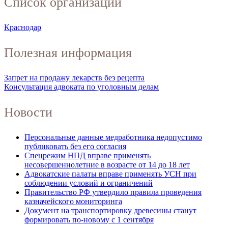
Список организаций
Краснодар
Полезная информация
Запрет на продажу лекарств без рецепта
Консультация адвоката по уголовным делам
Новости
Персональные данные медработника недопустимо
публиковать без его согласия
Спецрежим НПД вправе применять
несовершеннолетние в возрасте от 14 до 18 лет
Адвокатские палаты вправе применять УСН при
соблюдении условий и ограничений
Правительство РФ утвердило правила проведения
казначейского мониторинга
Документ на транспортировку древесины станут
формировать по-новому с 1 сентября