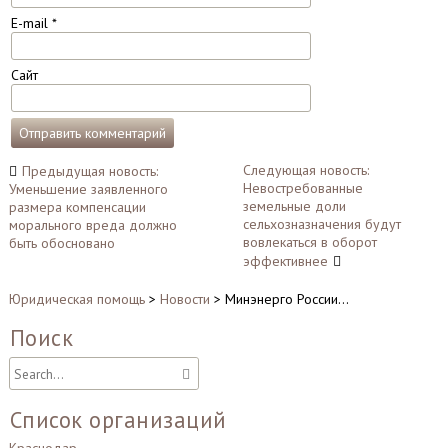
E-mail
*
Сайт
Навигация
Следующая новость:
Предыдущая новость:
Невостребованные
Уменьшение заявленного
по
земельные доли
размера компенсации
записям
сельхозназначения будут
морального вреда должно
вовлекаться в оборот
быть обосновано
эффективнее
Юридическая помощь
>
Новости
>
Минэнерго России…
Поиск
Список организаций