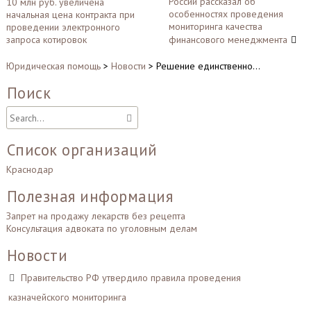
России рассказал об
10 млн руб. увеличена
по
особенностях проведения
начальная цена контракта при
записям
мониторинга качества
проведении электронного
запроса котировок
финансового менеджмента
Юридическая помощь
>
Новости
>
Решение единственно…
Поиск
Список организаций
Краснодар
Полезная информация
Запрет на продажу лекарств без рецепта
Консультация адвоката по уголовным делам
Новости
Правительство РФ утвердило правила проведения
казначейского мониторинга